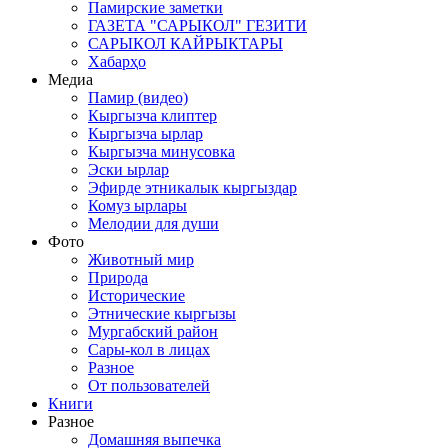
Памирские заметки
ГАЗЕТА "САРЫКОЛ" ГЕЗИТИ
САРЫКОЛ КАЙРЫКТАРЫ
Хабарҳо
Медиа
Памир (видео)
Кыргызча клиптер
Кыргызча ырлар
Кыргызча минусовка
Эски ырлар
Эфирде этникалык кыргыздар
Комуз ырлары
Мелодии для души
Фото
Животный мир
Природа
Исторические
Этнические кыргызы
Мургабский район
Сары-кол в лицах
Разное
От пользователей
Книги
Разное
Домашняя выпечка