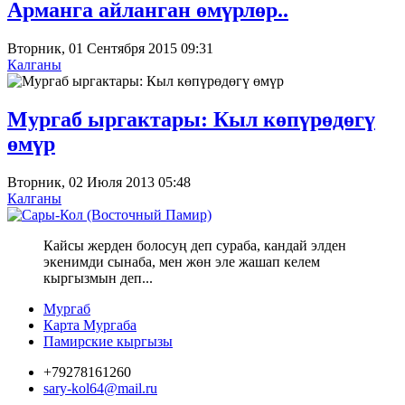
Арманга айланган өмүрлөр..
Вторник, 01 Сентября 2015 09:31
Калганы
Мургаб ыргактары: Кыл көпүрөдөгү
өмүр
Вторник, 02 Июля 2013 05:48
Калганы
Кайсы жерден болосуң деп сураба, кандай элден
экенимди сынаба, мен жөн эле жашап келем
кыргызмын деп...
Мургаб
Карта Мургаба
Памирские кыргызы
+79278161260
sary-kol64@mail.ru