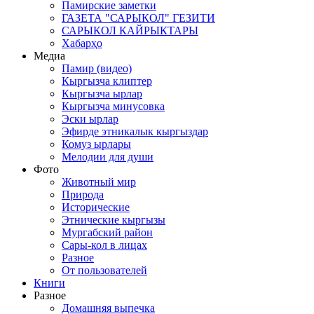
Памирские заметки
ГАЗЕТА "САРЫКОЛ" ГЕЗИТИ
САРЫКОЛ КАЙРЫКТАРЫ
Хабарҳо
Медиа
Памир (видео)
Кыргызча клиптер
Кыргызча ырлар
Кыргызча минусовка
Эски ырлар
Эфирде этникалык кыргыздар
Комуз ырлары
Мелодии для души
Фото
Животный мир
Природа
Исторические
Этнические кыргызы
Мургабский район
Сары-кол в лицах
Разное
От пользователей
Книги
Разное
Домашняя выпечка