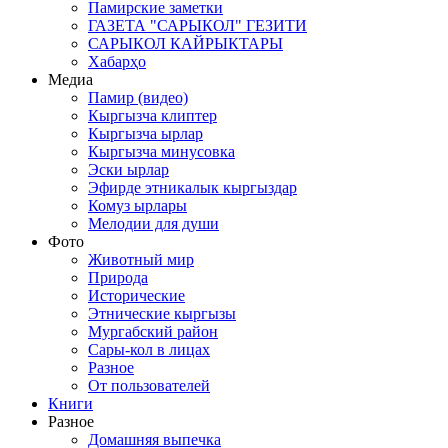
Памирские заметки
ГАЗЕТА "САРЫКОЛ" ГЕЗИТИ
САРЫКОЛ КАЙРЫКТАРЫ
Хабарҳо
Медиа
Памир (видео)
Кыргызча клиптер
Кыргызча ырлар
Кыргызча минусовка
Эски ырлар
Эфирде этникалык кыргыздар
Комуз ырлары
Мелодии для души
Фото
Животный мир
Природа
Исторические
Этнические кыргызы
Мургабский район
Сары-кол в лицах
Разное
От пользователей
Книги
Разное
Домашняя выпечка