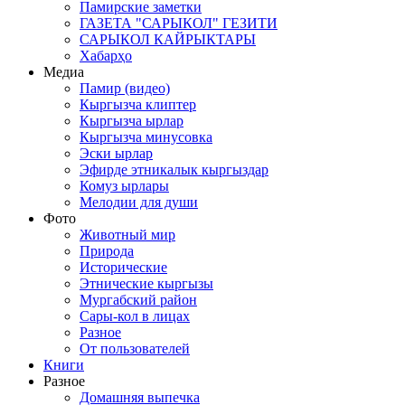
Памирские заметки
ГАЗЕТА "САРЫКОЛ" ГЕЗИТИ
САРЫКОЛ КАЙРЫКТАРЫ
Хабарҳо
Медиа
Памир (видео)
Кыргызча клиптер
Кыргызча ырлар
Кыргызча минусовка
Эски ырлар
Эфирде этникалык кыргыздар
Комуз ырлары
Мелодии для души
Фото
Животный мир
Природа
Исторические
Этнические кыргызы
Мургабский район
Сары-кол в лицах
Разное
От пользователей
Книги
Разное
Домашняя выпечка