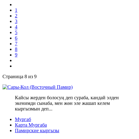
1
2
3
4
5
6
7
8
9
Страница 8 из 9
Кайсы жерден болосуң деп сураба, кандай элден
экенимди сынаба, мен жөн эле жашап келем
кыргызмын деп...
Мургаб
Карта Мургаба
Памирские кыргызы