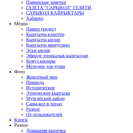
Памирские заметки
ГАЗЕТА "САРЫКОЛ" ГЕЗИТИ
САРЫКОЛ КАЙРЫКТАРЫ
Хабарҳо
Медиа
Памир (видео)
Кыргызча клиптер
Кыргызча ырлар
Кыргызча минусовка
Эски ырлар
Эфирде этникалык кыргыздар
Комуз ырлары
Мелодии для души
Фото
Животный мир
Природа
Исторические
Этнические кыргызы
Мургабский район
Сары-кол в лицах
Разное
От пользователей
Книги
Разное
Домашняя выпечка