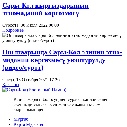
Сары-Кол кыргыздарынын
этномаданий көргөзмөсү
Суббота, 30 Июля 2022 00:00
Подробнее
Ош шаарында Сары-Кол элинин этно-
маданий көргөзмөсү уюштурулду
(видео/сүрөт)
Среда, 13 Октября 2021 17:26
Калганы
Кайсы жерден болосуң деп сураба, кандай элден
экенимди сынаба, мен жөн эле жашап келем
кыргызмын деп...
Мургаб
Карта Мургаба