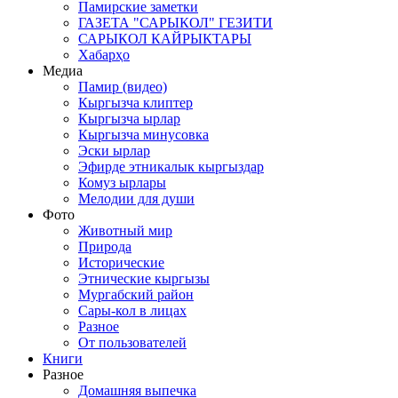
Памирские заметки
ГАЗЕТА "САРЫКОЛ" ГЕЗИТИ
САРЫКОЛ КАЙРЫКТАРЫ
Хабарҳо
Медиа
Памир (видео)
Кыргызча клиптер
Кыргызча ырлар
Кыргызча минусовка
Эски ырлар
Эфирде этникалык кыргыздар
Комуз ырлары
Мелодии для души
Фото
Животный мир
Природа
Исторические
Этнические кыргызы
Мургабский район
Сары-кол в лицах
Разное
От пользователей
Книги
Разное
Домашняя выпечка