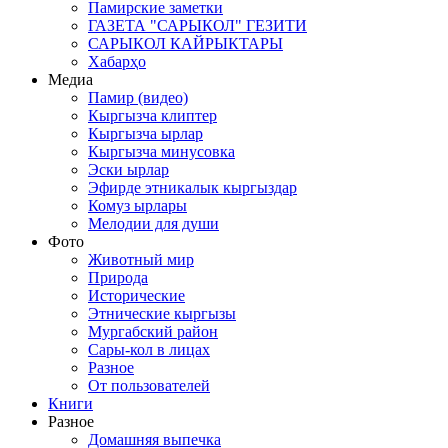
Памирские заметки
ГАЗЕТА "САРЫКОЛ" ГЕЗИТИ
САРЫКОЛ КАЙРЫКТАРЫ
Хабарҳо
Медиа
Памир (видео)
Кыргызча клиптер
Кыргызча ырлар
Кыргызча минусовка
Эски ырлар
Эфирде этникалык кыргыздар
Комуз ырлары
Мелодии для души
Фото
Животный мир
Природа
Исторические
Этнические кыргызы
Мургабский район
Сары-кол в лицах
Разное
От пользователей
Книги
Разное
Домашняя выпечка