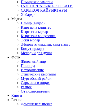
Памирские заметки
ГАЗЕТА "САРЫКОЛ" ГЕЗИТИ
САРЫКОЛ КАЙРЫКТАРЫ
Хабарҳо
Медиа
Памир (видео)
Кыргызча клиптер
Кыргызча ырлар
Кыргызча минусовка
Эски ырлар
Эфирде этникалык кыргыздар
Комуз ырлары
Мелодии для души
Фото
Животный мир
Природа
Исторические
Этнические кыргызы
Мургабский район
Сары-кол в лицах
Разное
От пользователей
Книги
Разное
Домашняя выпечка