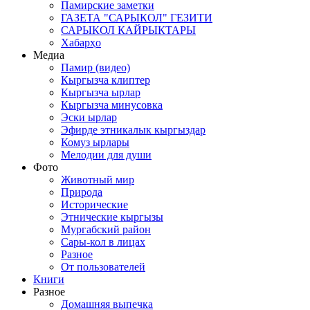
Памирские заметки
ГАЗЕТА "САРЫКОЛ" ГЕЗИТИ
САРЫКОЛ КАЙРЫКТАРЫ
Хабарҳо
Медиа
Памир (видео)
Кыргызча клиптер
Кыргызча ырлар
Кыргызча минусовка
Эски ырлар
Эфирде этникалык кыргыздар
Комуз ырлары
Мелодии для души
Фото
Животный мир
Природа
Исторические
Этнические кыргызы
Мургабский район
Сары-кол в лицах
Разное
От пользователей
Книги
Разное
Домашняя выпечка