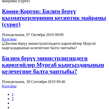
Көөнө-Коргон: Билим берүү
кызматкерлеринин кесиптик майрамы
(сүрөт)
Понедельник, 07 Октября 2019 09:09
Калганы
Билим берүү министрлигиндеги
карөзгөйлөр Мургаб кыргыздарынын
келечегине балта чаптыбы?
Понедельник, 30 Сентября 2019 09:46
Калганы
1
2