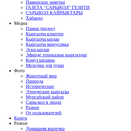
Памирские заметки
ГАЗЕТА "САРЫКОЛ" ГЕЗИТИ
САРЫКОЛ КАЙРЫКТАРЫ
Хабарҳо
Медиа
Памир (видео)
Кыргызча клиптер
Кыргызча ырлар
Кыргызча минусовка
Эски ырлар
Эфирде этникалык кыргыздар
Комуз ырлары
Мелодии для души
Фото
Животный мир
Природа
Исторические
Этнические кыргызы
Мургабский район
Сары-кол в лицах
Разное
От пользователей
Книги
Разное
Домашняя выпечка