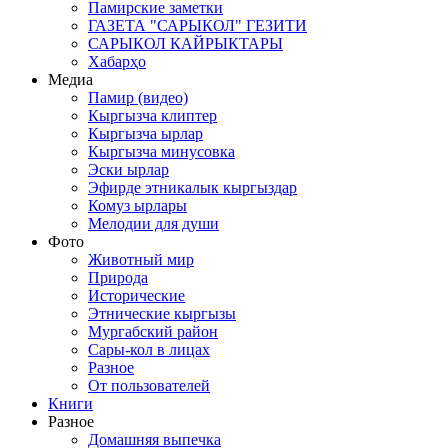
Памирские заметки
ГАЗЕТА "САРЫКОЛ" ГЕЗИТИ
САРЫКОЛ КАЙРЫКТАРЫ
Хабарҳо
Медиа
Памир (видео)
Кыргызча клиптер
Кыргызча ырлар
Кыргызча минусовка
Эски ырлар
Эфирде этникалык кыргыздар
Комуз ырлары
Мелодии для души
Фото
Животный мир
Природа
Исторические
Этнические кыргызы
Мургабский район
Сары-кол в лицах
Разное
От пользователей
Книги
Разное
Домашняя выпечка