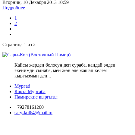
Вторник, 10 Декабря 2013 10:59
Подробнее
1
2
Страница 1 из 2
Кайсы жерден болосуң деп сураба, кандай элден
экенимди сынаба, мен жөн эле жашап келем
кыргызмын деп...
Мургаб
Карта Мургаба
Памирские кыргызы
+79278161260
sary-kol64@mail.ru