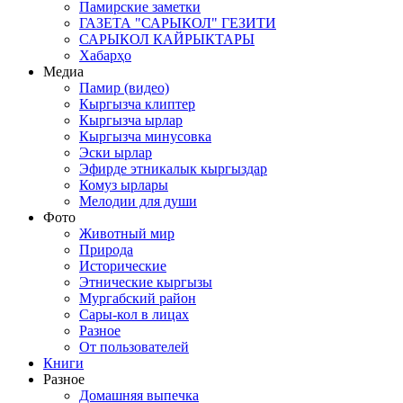
Памирские заметки
ГАЗЕТА "САРЫКОЛ" ГЕЗИТИ
САРЫКОЛ КАЙРЫКТАРЫ
Хабарҳо
Медиа
Памир (видео)
Кыргызча клиптер
Кыргызча ырлар
Кыргызча минусовка
Эски ырлар
Эфирде этникалык кыргыздар
Комуз ырлары
Мелодии для души
Фото
Животный мир
Природа
Исторические
Этнические кыргызы
Мургабский район
Сары-кол в лицах
Разное
От пользователей
Книги
Разное
Домашняя выпечка