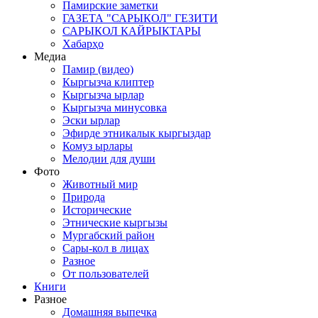
Памирские заметки
ГАЗЕТА "САРЫКОЛ" ГЕЗИТИ
САРЫКОЛ КАЙРЫКТАРЫ
Хабарҳо
Медиа
Памир (видео)
Кыргызча клиптер
Кыргызча ырлар
Кыргызча минусовка
Эски ырлар
Эфирде этникалык кыргыздар
Комуз ырлары
Мелодии для души
Фото
Животный мир
Природа
Исторические
Этнические кыргызы
Мургабский район
Сары-кол в лицах
Разное
От пользователей
Книги
Разное
Домашняя выпечка