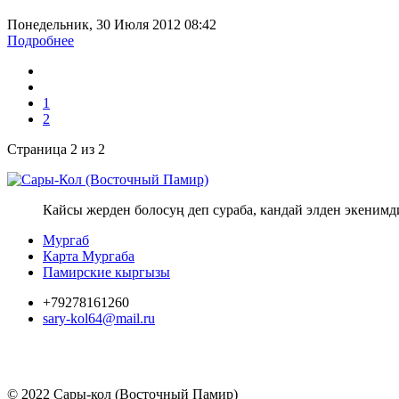
Понедельник, 30 Июля 2012 08:42
Подробнее
1
2
Страница 2 из 2
Кайсы жерден болосуң деп сураба, кандай элден экенимд
Мургаб
Карта Мургаба
Памирские кыргызы
+79278161260
sary-kol64@mail.ru
© 2022 Сары-кол (Восточный Памир)