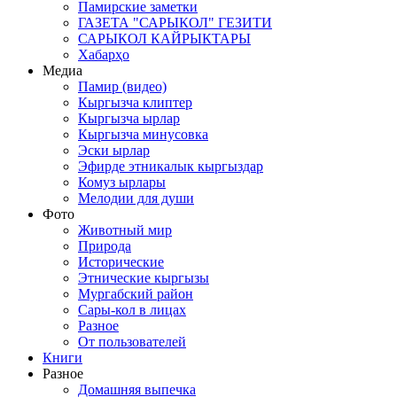
Памирские заметки
ГАЗЕТА "САРЫКОЛ" ГЕЗИТИ
САРЫКОЛ КАЙРЫКТАРЫ
Хабарҳо
Медиа
Памир (видео)
Кыргызча клиптер
Кыргызча ырлар
Кыргызча минусовка
Эски ырлар
Эфирде этникалык кыргыздар
Комуз ырлары
Мелодии для души
Фото
Животный мир
Природа
Исторические
Этнические кыргызы
Мургабский район
Сары-кол в лицах
Разное
От пользователей
Книги
Разное
Домашняя выпечка