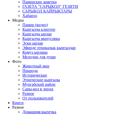
Памирские заметки
ГАЗЕТА "САРЫКОЛ" ГЕЗИТИ
САРЫКОЛ КАЙРЫКТАРЫ
Хабарҳо
Медиа
Памир (видео)
Кыргызча клиптер
Кыргызча ырлар
Кыргызча минусовка
Эски ырлар
Эфирде этникалык кыргыздар
Комуз ырлары
Мелодии для души
Фото
Животный мир
Природа
Исторические
Этнические кыргызы
Мургабский район
Сары-кол в лицах
Разное
От пользователей
Книги
Разное
Домашняя выпечка