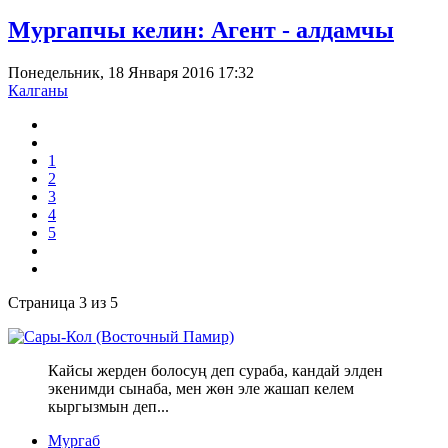
Мургапчы келин: Агент - алдамчы
Понедельник, 18 Января 2016 17:32
Калганы
1
2
3
4
5
Страница 3 из 5
Кайсы жерден болосуң деп сураба, кандай элден
экенимди сынаба, мен жөн эле жашап келем
кыргызмын деп...
Мургаб