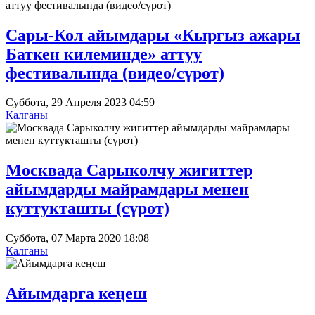
Сары-Кол айымдары «Кыргыз ажары
Баткен килеминде» аттуу
фестивалында (видео/сүрөт)
Суббота, 29 Апреля 2023 04:59
Калганы
Москвада Сарыколчу жигиттер
айымдарды майрамдары менен
куттукташты (сүрөт)
Суббота, 07 Марта 2020 18:08
Калганы
Айымдарга кеңеш