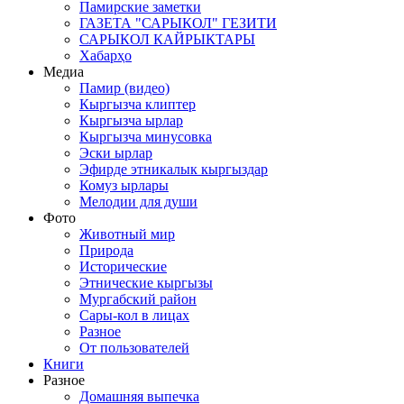
Памирские заметки
ГАЗЕТА "САРЫКОЛ" ГЕЗИТИ
САРЫКОЛ КАЙРЫКТАРЫ
Хабарҳо
Медиа
Памир (видео)
Кыргызча клиптер
Кыргызча ырлар
Кыргызча минусовка
Эски ырлар
Эфирде этникалык кыргыздар
Комуз ырлары
Мелодии для души
Фото
Животный мир
Природа
Исторические
Этнические кыргызы
Мургабский район
Сары-кол в лицах
Разное
От пользователей
Книги
Разное
Домашняя выпечка