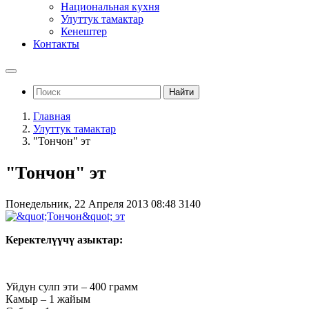
Национальная кухня
Улуттук тамактар
Кенештер
Контакты
Найти
Главная
Улуттук тамактар
"Тончон" эт
"Тончон" эт
Понедельник, 22 Апреля 2013 08:48
3140
Керектелүүчү азыктар:
Уйдун сулп эти – 400 грамм
Камыр – 1 жайым