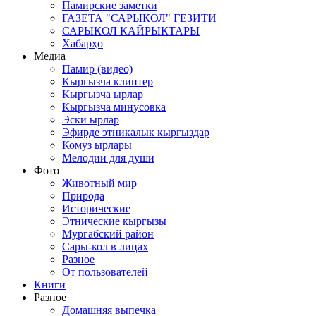
Памирские заметки
ГАЗЕТА "САРЫКОЛ" ГЕЗИТИ
САРЫКОЛ КАЙРЫКТАРЫ
Хабарҳо
Медиа
Памир (видео)
Кыргызча клиптер
Кыргызча ырлар
Кыргызча минусовка
Эски ырлар
Эфирде этникалык кыргыздар
Комуз ырлары
Мелодии для души
Фото
Животный мир
Природа
Исторические
Этнические кыргызы
Мургабский район
Сары-кол в лицах
Разное
От пользователей
Книги
Разное
Домашняя выпечка