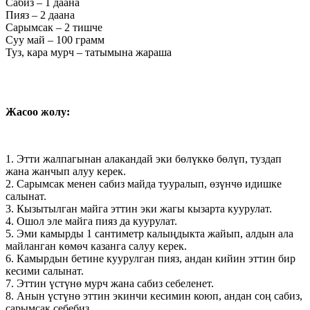
Сабиз – 1 даана
Пияз – 2 даана
Сарымсак – 2 тишче
Суу май – 100 грамм
Туз, кара мурч – татымына жараша
Жасоо жолу:
1. Этти жалпагынан алакандай эки бөлүккө бөлүп, туздап
жана жанчып алуу керек.
2. Сарымсак менен сабиз майда тууралып, өзүнчө идишке
салынат.
3. Кызытылган майга эттин эки жагы кызарта куурулат.
4. Ошол эле майга пияз да куурулат.
5. Эми камырды 1 сантиметр калыңдыкта жайып, алдын ала
майланган көмөч казанга салуу керек.
6. Камырдын бетине куурулган пияз, андан кийин эттин бир
кесими салынат.
7. Эттин үстүнө мурч жана сабиз себеленет.
8. Анын үстүнө эттин экинчи кесимин коюп, андан соң сабиз,
сарымсак себебиз.