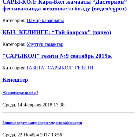
САРЫ-КОЛ: Кара-Көл жамааты “Дасторкон”
фестивалында жеңишке ээ болду (видео/сүрөт)
Категория:
Памир кабарлары
КЫЗ- КЕЛИНГЕ: “Той боорсок” (видео)
Категория:
Улуттук тамактар
"САРЫКОЛ" гезити №9 сентябрь 2019ж
Категория:
ГАЗЕТА "САРЫКОЛ" ГЕЗИТИ
Кенештер
Жашаргыңыз келеби ?
Среда, 14 Февраля 2018 17:38
Бешикке карата кандай нерселерди жасабаш керек
Среда, 22 Ноября 2017 13:56