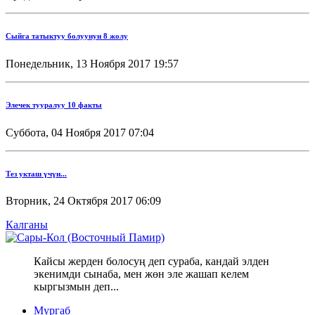
Сыйга татыктуу болуунун 8 жолу
Понедельник, 13 Ноября 2017 19:57
Элечек тууралуу 10 факты
Суббота, 04 Ноября 2017 07:04
Тез укташ үчүн...
Вторник, 24 Октября 2017 06:09
Калганы
Кайсы жерден болосуң деп сураба, кандай элден
экенимди сынаба, мен жөн эле жашап келем
кыргызмын деп...
Мургаб