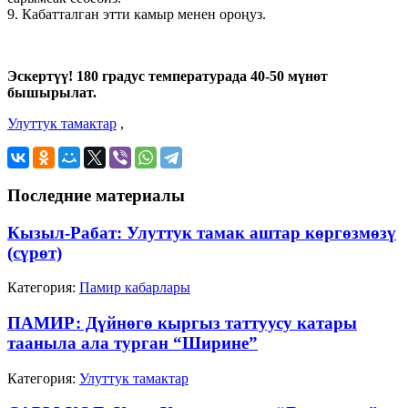
9. Кабатталган этти камыр менен ороңуз.
Эскертүү! 180 градус температурада 40-50 мүнөт
бышырылат.
Улуттук тамактар
,
Последние материалы
Кызыл-Рабат: Улуттук тамак аштар көргөзмөзү
(сүрөт)
Категория:
Памир кабарлары
ПАМИР: Дүйнөгө кыргыз таттуусу катары
тааныла ала турган “Ширине”
Категория:
Улуттук тамактар