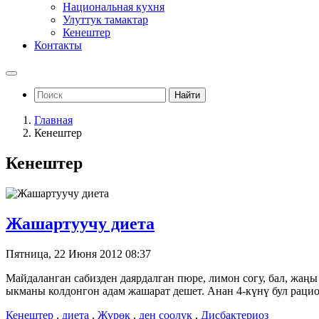
Национальная кухня
Улуттук тамактар
Кенештер
Контакты
Найти
Главная
Кенештер
Кенештер
Жашартуучу диета
Пятница, 22 Июня 2012 08:37
Майдаланган сабизден даярдалган пюре, лимон согу, бал, жаң
ыкманы колдонгон адам жашарат дешет. Анан 4-күнү бул рац
Кеңештер
,
диета
,
Жүрөк
,
ден соолук
,
Дисбактериоз