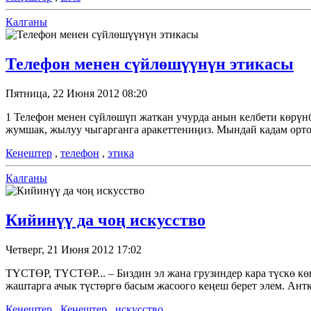
Калганы
Телефон менен сүйлөшүүнүн этикасы
Пятница, 22 Июня 2012 08:20
1 Телефон менен сүйлөшүп жаткан учурда анын келбети көрүн
жумшак, жылуу чыгарганга аракеттениңиз. Мындай кадам орто
Кеңештер
,
телефон
,
этика
Калганы
Кийинүү да чоң искусство
Четверг, 21 Июня 2012 17:02
ТҮСТӨР, ТҮСТӨР... – Биздин эл жана грузиндер кара түскө көп
жаштарга ачык түстөргө басым жасоого кеңеш берет элем. Антк
Кенештер
,
Кеңештер
,
искусство