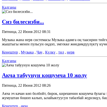
Калганы
Сиз билесизби...
Пятница, 22 Июня 2012 08:31
Музыка жана нерв системасы Музыка адамга оң таасирин тийг
жыштыгы менен пульсун оңдоп, эмгекке жөндөмдүүлүктү күчөтө
Кеңештер
,
Музыка
,
Чач
,
Күлкү
,
тил
,
нерв
Калганы
Акча табуунун кошумча 10 жолу
Пятница, 22 Июня 2012 08:26
Акча эч качан көп болбойт, бирок, кирешенин кошумча булагы
жумуштан бошоп калып, ылайыктуусун табалбай жүрсөңүз, ба
Кеңештер
,
акча