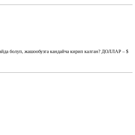
пайда болуп, жашообузга кандайча кирип калган? ДОЛЛАР – $