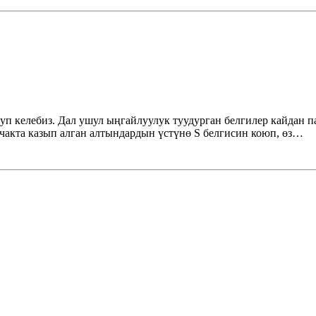
уп келебиз. Дал ушул ыңгайлуулук туудурган белгилер кайдан 
акта казып алган алтындардын үстүнө S белгисин коюп, өз…