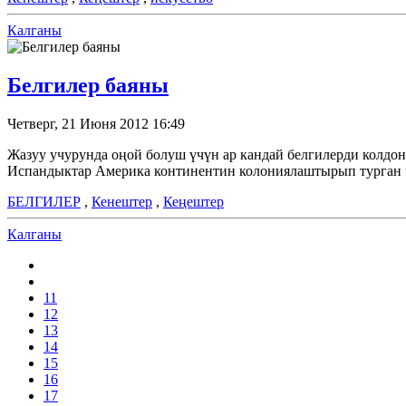
Калганы
Белгилер баяны
Четверг, 21 Июня 2012 16:49
Жазуу учурунда оңой болуш үчүн ар кандай белгилерди колдон
Испандыктар Америка континентин колониялаштырып турган ч
БЕЛГИЛЕР
,
Кенештер
,
Кеңештер
Калганы
11
12
13
14
15
16
17