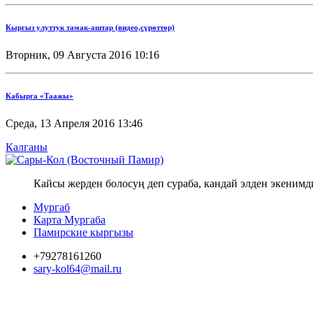
Кыргыз улуттук тамак-аштар (видео,сүрөттөр)
Вторник, 09 Августа 2016 10:16
Кабырга «Таажы»
Среда, 13 Апреля 2016 13:46
Калганы
Кайсы жерден болосуң деп сураба, кандай элден экенимд
Мургаб
Карта Мургаба
Памирские кыргызы
+79278161260
sary-kol64@mail.ru