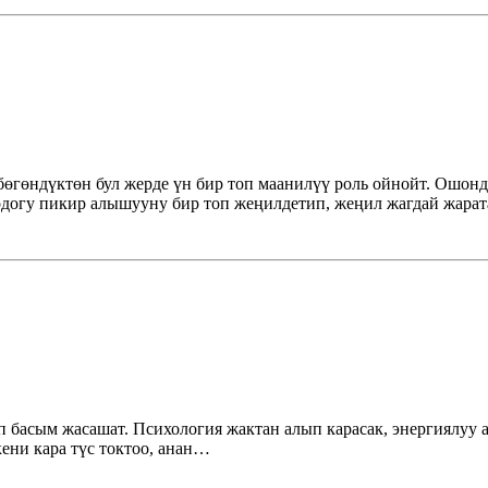
бөгөндүктөн бул жерде үн бир топ маанилүү роль ойнойт. Ошо
догу пикир алышууну бир топ жеңилдетип, жеңил жагдай жарат
 басым жасашат. Психология жактан алып карасак, энергиялуу ад
ени кара түс токтоо, анан…