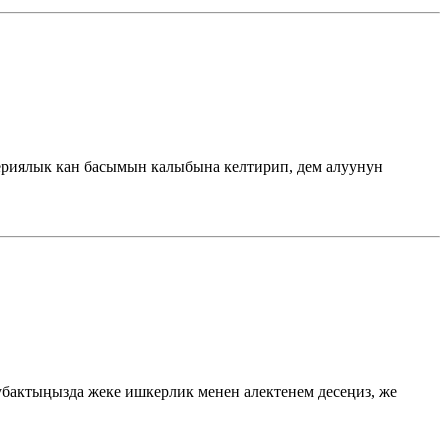
териялык кан басымын калыбына келтирип, дем алуунун
убактыңызда жеке ишкерлик менен алектенем десеңиз, же
…