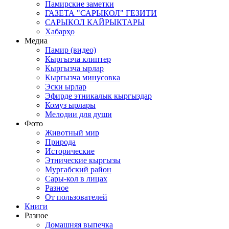
Памирские заметки
ГАЗЕТА "САРЫКОЛ" ГЕЗИТИ
САРЫКОЛ КАЙРЫКТАРЫ
Хабарҳо
Медиа
Памир (видео)
Кыргызча клиптер
Кыргызча ырлар
Кыргызча минусовка
Эски ырлар
Эфирде этникалык кыргыздар
Комуз ырлары
Мелодии для души
Фото
Животный мир
Природа
Исторические
Этнические кыргызы
Мургабский район
Сары-кол в лицах
Разное
От пользователей
Книги
Разное
Домашняя выпечка