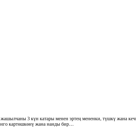
ы жашылчаны 3 күн катары менен эртең мененки, түшкү жана кеч
ионго картөшкөнү жана нанды бир…