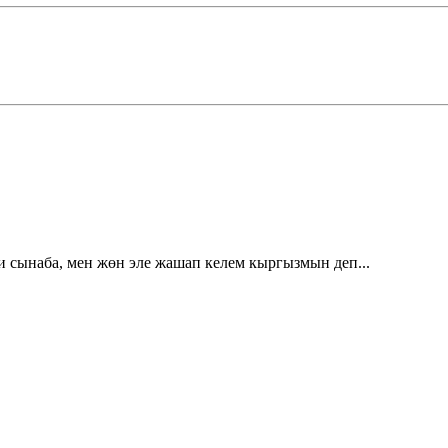
и сынаба, мен жөн эле жашап келем кыргызмын деп...