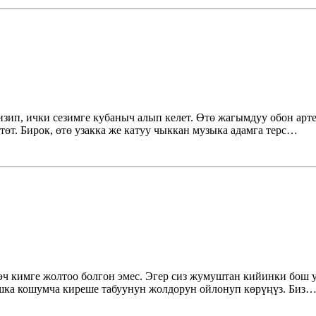
изип, ички сезимге кубаныч алып келет. Өтө жагымдуу обон ар
т. Бирок, өтө узакка же катуу чыккан музыка адамга терс…
 эч кимге жолтоо болгон эмес. Эгер сиз жумуштан кийинки бош 
шка кошумча киреше табуунун жолдорун ойлонуп көрүңүз. Биз