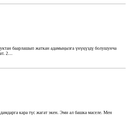
ндуктан баарлашып жаткан адамыңызга үнүңүздү болушунча
ат. 2…
амдарга кара түс жагат экен. Эми ал башка маселе. Мен